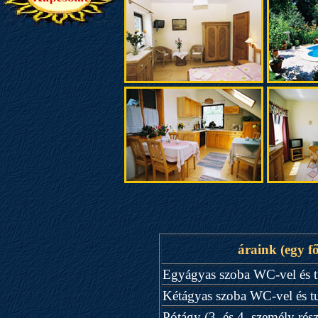
áraink (egy fő
Egyágyas szoba WC-vel és t
Kétágyas szoba WC-vel és t
Pótágy (3. és 4. személy rész