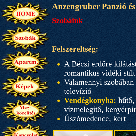
Anzengruber Panzió é
Szobáink
Felszereltség:
A Bécsi erdőre
kilátá
romantikus vidéki stí
Valamennyi szobában 
televízió
Vendégkonyha:
hűtő,
vízmelegítő, kenyérpi
Úszómedence, kert