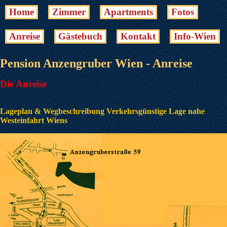
Home
Zimmer
Apartments
Fotos
Anreise
Gästebuch
Kontakt
Info-Wien
Pension Anzengruber Wien - Anreise
Die Anreise
Lageplan & Wegbeschreibung Verkehrsgünstige Lage nahe
Westeinfahrt Wiens